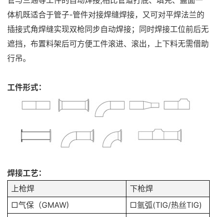
管与三通等工件的自动焊接,相比管道打底、填充、盖面一
体机既适合于管子-管件对接焊缝焊接，又可对平焊法兰的
插接式角焊缝实现双枪同步自动焊接；同时焊接工位前后无
遮挡，布置料架后可方便工件滚进、滚出，上下料无需借助
行吊。
工件形式：
焊接工艺：
上枪焊
下枪焊
□气保（GMAW)
□氩弧(TIG/热丝TIG)