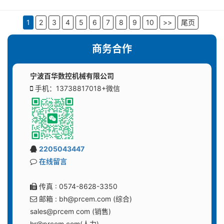
1
2
3
4
5
6
7
8
9
10
>>
尾页
商务合作
宁波百华数控机械有限公司
手机：13738817018+微信
2205043447
在线留言
传真 : 0574-8628-3350
邮箱 : bh@prcem.com (综合)
sales@prcem com (销售)
hr@prcem.com(人力)