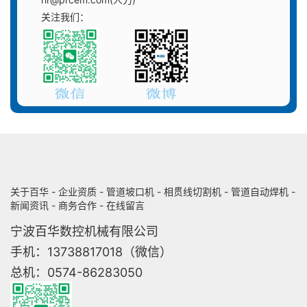
关注我们：
关于百华
-
企业资质
-
管道坡口机
-
相贯线切割机
-
管道自动焊机
-
新闻资讯
-
商务合作
-
在线留言
宁波百华数控机械有限公司
手机：13738817018（微信）
总机：0574-86283050