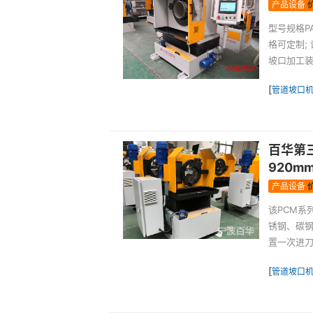
产品设备
型号规格PAM
格可定制;
坡口加工装
[
管道坡口
百华第
920m
产品设备
该PCM系
锈钢、碳
置一次进刀
[
管道坡口