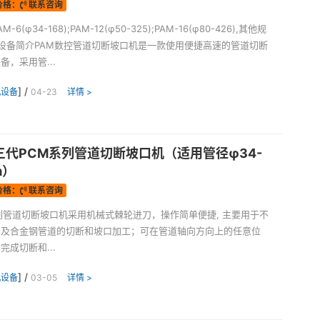
价格：
联系咨询
-6(φ34-168);PAM-12(φ50-325);PAM-16(φ80-426),其他规
 设备简介PAM数控管道切断坡口机是一款使用便捷高速的管道切断
备，采用管...
] /
机设备
04-23
详情 >
三代PCM系列管道切断坡口机（适用管径φ34-
m）
价格：
联系咨询
列管道切断坡口机采用机械式棘轮进刀，操作简单便捷, 主要用于不
钢及合金钢管道的切断和坡口加工；可在管道轴向方向上的任意位
完成切断和...
] /
机设备
03-05
详情 >