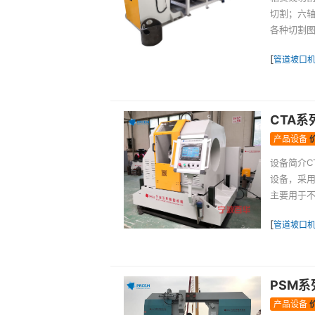
切割；六轴
各种切割图
[
管道坡口
CTA
产品设备
设备简介C
设备，采
主要用于不
[
管道坡口
PSM系
产品设备