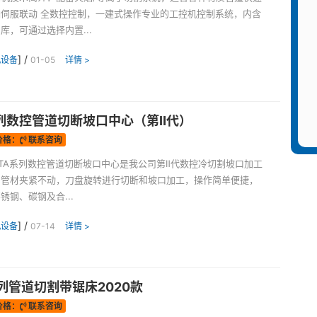
伺服联动 全数控控制，一建式操作专业的工控机控制系统，内含
库，可通过选择内置...
] /
机设备
01-05
详情 >
系列数控管道切断坡口中心（第Ⅱ代）
价格：
联系咨询
TA系列数控管道切断坡口中心是我公司第Ⅱ代数控冷切割坡口加工
用管材夹紧不动，刀盘旋转进行切断和坡口加工，操作简单便捷，
锈钢、碳钢及合...
] /
机设备
07-14
详情 >
列管道切割带锯床2020款
价格：
联系咨询