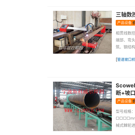
三轴数
产品设备
相贯线数
端部、弯
筑、钢结构
[
管道坡口
Scow
断+坡口
产品设备
型号规格：CC
□□□□m
械式棘轮进