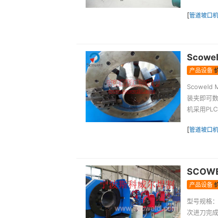
[
管道坡口
Scow
产品设备
Scowel
装夹即可
机采用PLC
[
管道坡口
SCOW
产品设备
型号规格：
次进刀完成