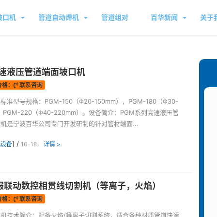
坡口机
管道自动焊机
管道组对
百华新闻
关于
高速液压管道端面坡口机
价格：
联系咨询
准型号规格：PGM-150（Φ20-150mm），PGM-180（Φ30-
，PGM-220（Φ40-220mm）。设备简介：PGM系列高速液压管
机是宁波百华公司专门开发研制的针对管材端面...
] /
机设备
10-18
详情 >
服联动数控相贯线切割机（等离子，火焰）
价格：
联系咨询
机技术简介：配备火焰/等离子切割系统，适合各种材质管道快速