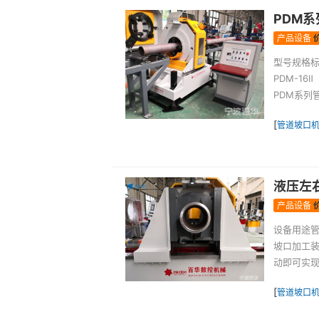
PDM
产品设备
型号规格标准
PDM-16
PDM系列
[
管道坡口
液压左
产品设备
设备用途
坡口加工
动即可实现
[
管道坡口