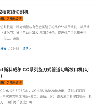
控相贯线切割机
价格：
联系咨询
控切割机是一种对钢管与有色金属管子的结合处相贯线孔、相贯线
头（虾米节）进行自动计算和切割的设备。该设备广泛运用于建
、化工、造船、...
] /
机设备
05-14
详情 >
eld 斯科威尔 CC系列旋刀式管道切断坡口机(切
)
价格：
联系咨询
-6/12/18/28/36 ，CC-12B/18B/28B/36B，订制Φ□□□-
m,单次进刀完成切断+坡口。设备用途： 该管道切断坡口机采用机
刀，操作简单便捷；可...