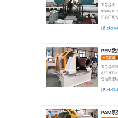
型号规格：P
Φ800/
知名厂家的
[
管道坡口
PEM
产品设备
型号规格PEM-
830)/PE
管道高速坡
[
管道坡口
PAM