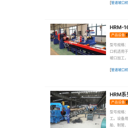
[
管道坡口
HRM-
产品设备
型号规格：
口机适用
坡口加工，
[
管道坡口
HRM
产品设备
型号规格：H
工。设备
舶、制管、