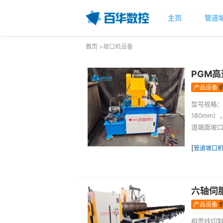
主页
管道
首页
>坡口机设备
PGM
产品设备
型号规格：标
180mm）
道端面坡口
[
管道坡口
六轴伺
产品设备
相贯线切割