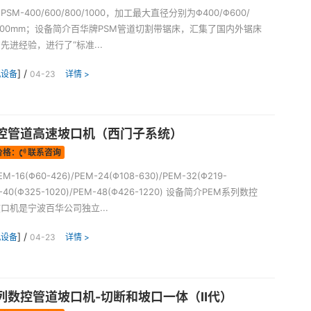
SM-400/600/800/1000，加工最大直径分别为Φ400/Φ600/
Φ1000mm；设备简介百华牌PSM管道切割带锯床，汇集了国内外锯床
先进经验，进行了“标准...
] /
机设备
04-23
详情 >
数控管道高速坡口机（西门子系统）
价格：
联系咨询
16(Φ60-426)/PEM-24(Φ108-630)/PEM-32(Φ219-
M-40(Φ325-1020)/PEM-48(Φ426-1220) 设备简介PEM系列数控
口机是宁波百华公司独立...
] /
机设备
04-23
详情 >
系列数控管道坡口机-切断和坡口一体（Ⅱ代）