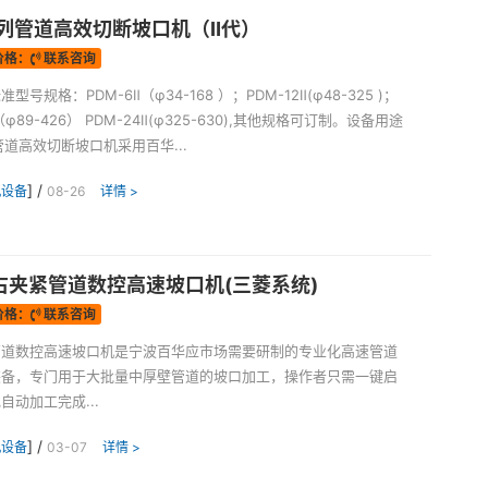
系列管道高效切断坡口机（Ⅱ代）
价格：
联系咨询
型号规格：PDM-6Ⅱ（φ34-168 ）；PDM-12Ⅱ(φ48-325 )；
Ⅱ（φ89-426） PDM-24Ⅱ(φ325-630),其他规格可订制。设备用途
管道高效切断坡口机采用百华...
] /
机设备
08-26
详情 >
右夹紧管道数控高速坡口机(三菱系统)
价格：
联系咨询
管道数控高速坡口机是宁波百华应市场需要研制的专业化高速管道
装备，专门用于大批量中厚壁管道的坡口加工，操作者只需一键启
自动加工完成...
] /
机设备
03-07
详情 >