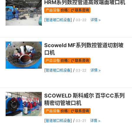
HRM系列数控管道高效端面坡口机
产品设备
价格：
联系咨询
[
] /
管道坡口机设备
03-22
详情 >
Scoweld MF系列数控管道切割坡
口机
产品设备
价格：
联系咨询
[
] /
管道坡口机设备
03-22
详情 >
SCOWELD 斯科威尔 百华CC系列
精密切管坡口机
产品设备
价格：
联系咨询
[
] /
管道坡口机设备
03-21
详情 >