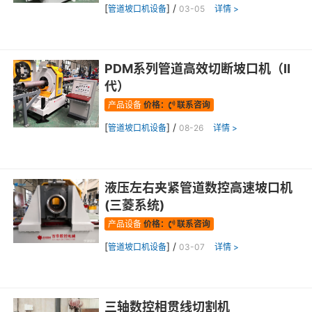
[
] /
管道坡口机设备
03-05
详情 >
PDM系列管道高效切断坡口机（Ⅱ
代）
产品设备
价格：
联系咨询
[
] /
管道坡口机设备
08-26
详情 >
液压左右夹紧管道数控高速坡口机
(三菱系统)
产品设备
价格：
联系咨询
[
] /
管道坡口机设备
03-07
详情 >
三轴数控相贯线切割机