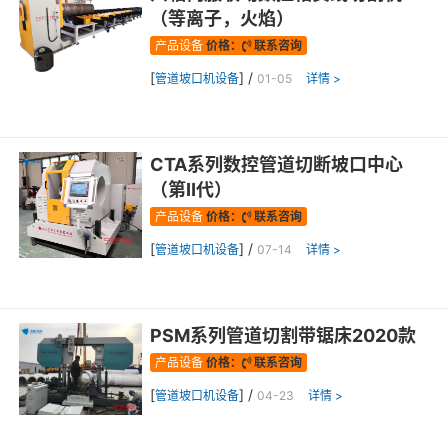
（等离子，火焰）
产品设备
价格：
联系咨询
[
] /
管道坡口机设备
01-05
详情 >
CTA系列数控管道切断坡口中心
（第Ⅱ代）
产品设备
价格：
联系咨询
[
] /
管道坡口机设备
07-14
详情 >
PSM系列管道切割带锯床2020款
产品设备
价格：
联系咨询
[
] /
管道坡口机设备
04-23
详情 >